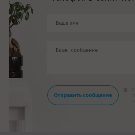
Я
с
н