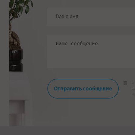
Я
с
н