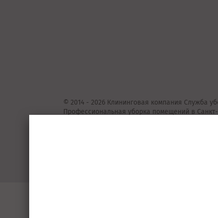
© 2014 - 2026 Клининговая компания Служба уб
Профессиональная уборка помещений в Санкт-
Представленные на сайте предложения
не
явля
Подробную информацию уточняйте у консульта
Пользовательское соглашение
Порядок 