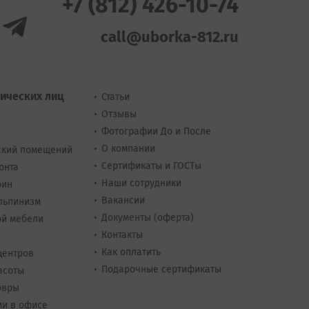
+7 (812) 426-10-74
call@uborka-812.ru
ических лиц
Статьи
Отзывы
Фотографии До и После
О компании
ский помещений
Сертификаты и ГОСТы
онта
Наши сотрудники
рин
Вакансии
льпинизм
Документы
(оферта)
ой мебели
Контакты
Как оплатить
центров
Подарочные сертификаты
асоты
овры
ми в офисе