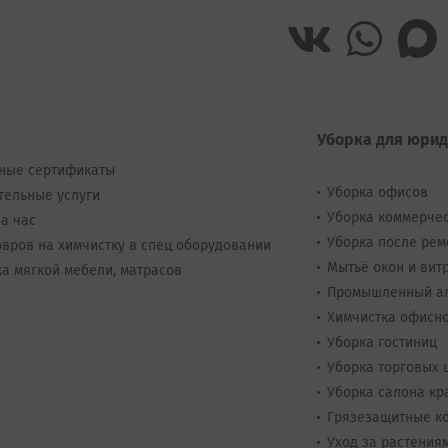
Уборка для юрид
ные сертификаты
Уборка офисов
тельные услуги
Уборка коммерче
а час
Уборка после рем
вров на химчистку в спец оборудовании
Мытьё окон и вит
а мягкой мебели, матрасов
Промышленный а
Химчистка офисн
Уборка гостиниц
Уборка торговых 
Уборка салона кр
Грязезащитные к
Уход за растения