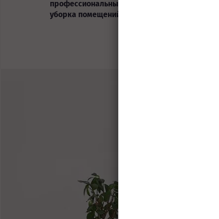
профессиональный клининг/
уборка
уборка помещений?
строит
Зво
телефо