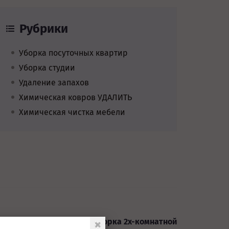
Рубрики
Уборка посуточных квартир
Уборка студии
Удаление запахов
Химическая ковров УДАЛИТЬ
Химическая чистка мебели
услуги
Генеральная уборка 2х-комнатной