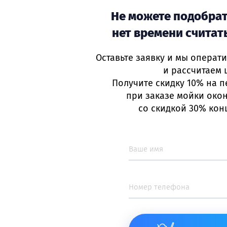
 квартир после ремонта,
по уборке помещений в СП
Не можете подобрат
ельства?
нет времени считат
Оставьте заявку и мы операт
и рассчитаем 
Получите скидку 10% на п
при заказе мойки окон
со скидкой 30% кон
Остались
вопросы?
ните, пишите. Мы с радостью отве
н в Санкт-Петербурге —
+7(812) 4