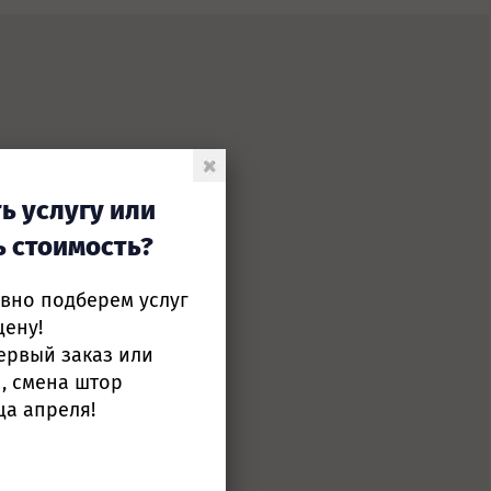
тим!
ь услугу или
ь стоимость?
26-10-74
ивно подберем услуг
цену!
ервый заказ или
, смена штор
ца апреля!