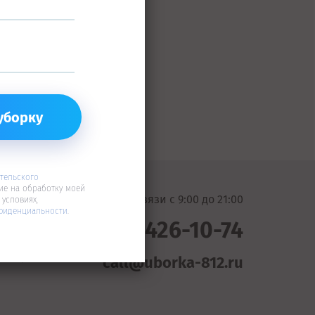
глашения
и даю
ьной информации
иденциальности
.
тельского
ие на обработку моей
Мы на связи c 9:00 до 21:00
условиях,
фиденциальности
.
+7 (812) 426-10-74
call@uborka-812.ru