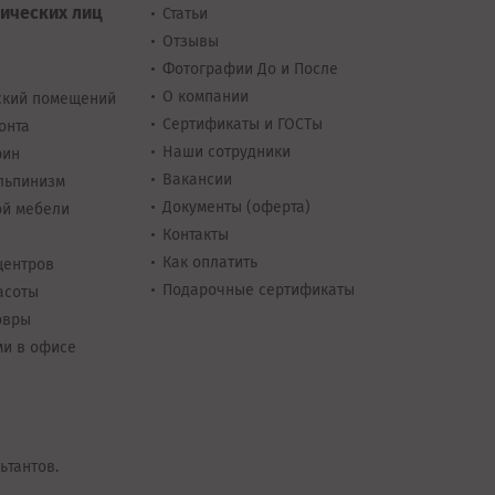
ических лиц
Статьи
Отзывы
Фотографии До и После
О компании
ский помещений
Сертификаты и ГОСТы
онта
Наши сотрудники
рин
Вакансии
льпинизм
Документы
(оферта)
ой мебели
Контакты
Как оплатить
центров
Подарочные сертификаты
асоты
овры
ми в офисе
ьтантов.