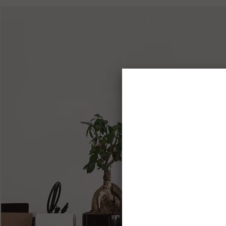
Зво
телефо