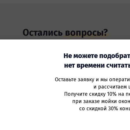
Остались
вопросы?
ните, пишите. Мы с радостью отве
Не можете подобрат
нет времени считат
н в Санкт-Петербурге —
+7(812) 4
Оставьте заявку и мы операт
и рассчитаем 
Получите скидку 10% на п
при заказе мойки окон
со скидкой 30% кон