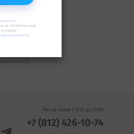
тельского
ие на обработку моей
условиях,
фиденциальности
.
глашения
и даю
ьной информации
иденциальности
.
Мы на связи c 9:00 до 21:00
+7 (812) 426-10-74