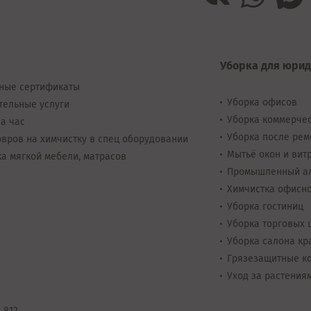
Уборка для юрид
ные сертификаты
Уборка офисов
тельные услуги
Уборка коммерче
а час
Уборка после рем
вров на химчистку в спец оборудовании
Мытьё окон и вит
а мягкой мебели, матрасов
Промышленный а
Химчистка офисн
Уборка гостиниц
Уборка торговых 
Уборка салона кр
Грязезащитные к
Уход за растения
 812.