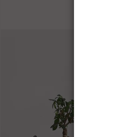
Зво
телефо