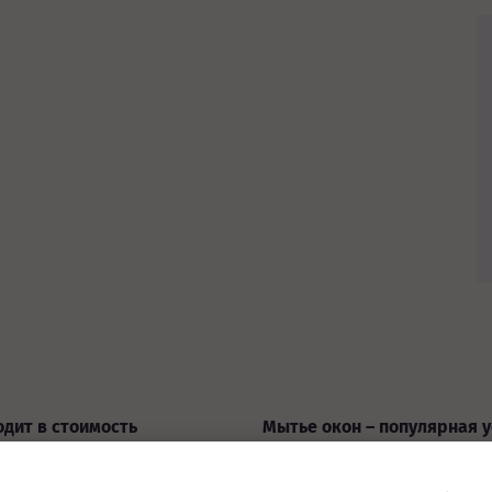
одит в стоимость
Мытье окон – популярная у
сиональной уборки
клининговой компании
ний после ремонта?