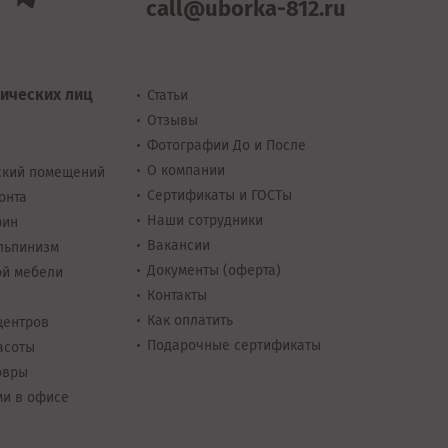
call@uborka-812.ru
ических лиц
Статьи
Отзывы
Фотографии До и После
О компании
ский помещений
Сертификаты и ГОСТы
онта
Наши сотрудники
рин
Вакансии
льпинизм
Документы
(оферта)
ой мебели
Контакты
Как оплатить
центров
Подарочные сертификаты
асоты
овры
ми в офисе