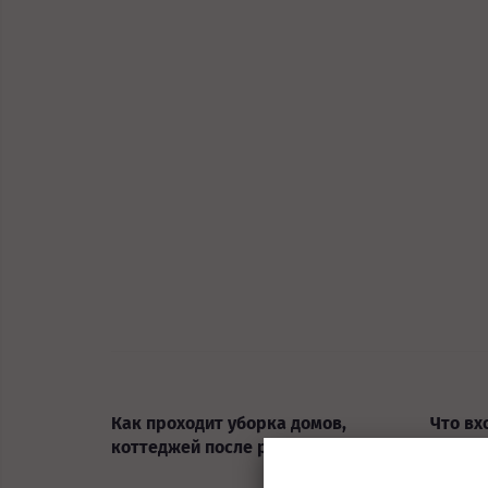
Как проходит уборка домов,
Что вх
коттеджей после ремонта?
профес
помеще