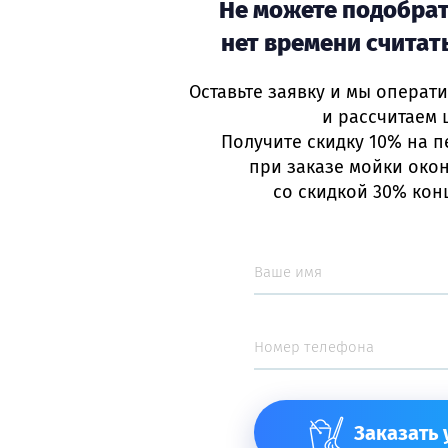
Не можете подобрат
нет времени считат
Оставьте заявку и мы операт
и рассчитаем 
Получите скидку 10% на п
при заказе мойки окон
Остались
вопросы?
со скидкой 30% кон
ните, пишите. Мы с радостью отве
н в Санкт-Петербурге —
+7(812) 4