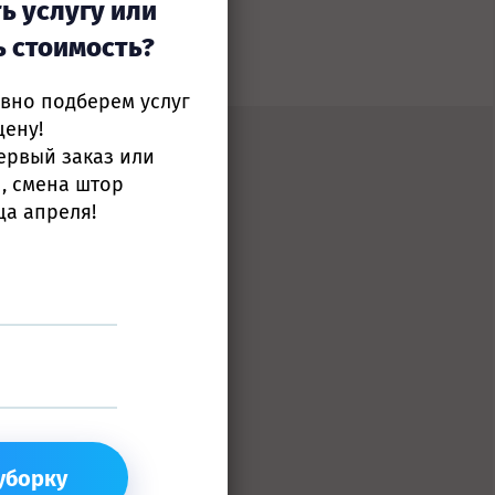
ь услугу или
ь стоимость?
ивно подберем услуг
цену!
ервый заказ или
, смена штор
ца апреля!
тим!
26-10-74