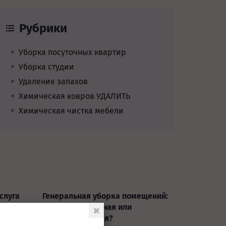
Рубрики
Уборка посуточных квартир
Уборка студии
Удаление запахов
Химическая ковров УДАЛИТЬ
Химическая чистка мебели
слуга
Генеральная уборка помещений:
профессиональная или
самостоятельная?