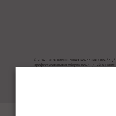
© 2014 - 2026 Клининговая компания Служба уб
Профессиональная уборка помещений в Санкт-
Представленные на сайте предложения
не
явля
Подробную информацию уточняйте у консульта
Пользовательское соглашение
Порядок 