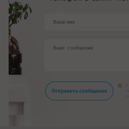
Я
с
н