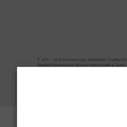
© 2014 - 2026 Клининговая компания Служба уб
Профессиональная уборка помещений в Санкт-
Представленные на сайте предложения
не
явля
Подробную информацию уточняйте у консульта
Пользовательское соглашение
Порядок 