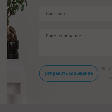
Я
с
н