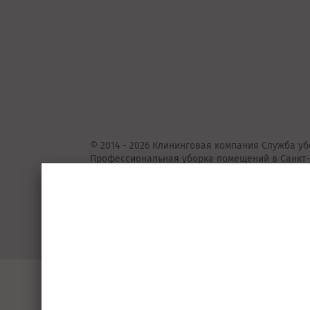
© 2014 - 2026 Клининговая компания Служба уб
Профессиональная уборка помещений в Санкт-
Представленные на сайте предложения
не
явля
Подробную информацию уточняйте у консульта
Пользовательское соглашение
Порядок 