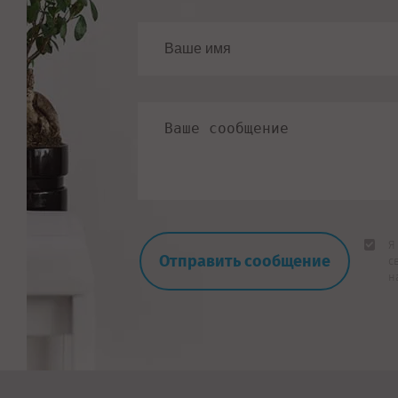
Я
с
н