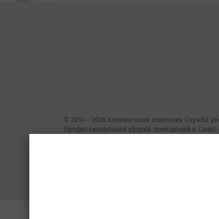
© 2014 - 2026 Клининговая компания Служба уб
Профессиональная уборка помещений в Санкт-
Представленные на сайте предложения
не
явля
Подробную информацию уточняйте у консульта
Пользовательское соглашение
Порядок 