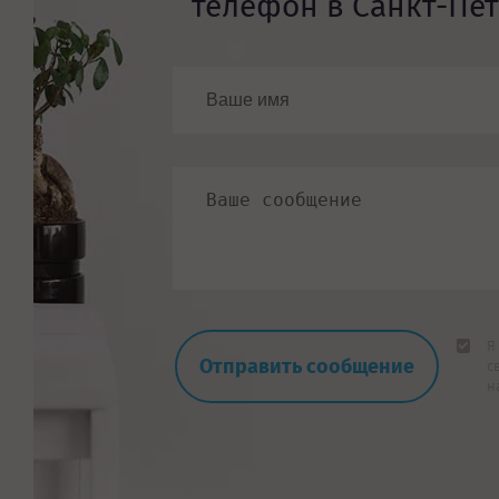
телефон в Санкт-Пе
Я
с
н