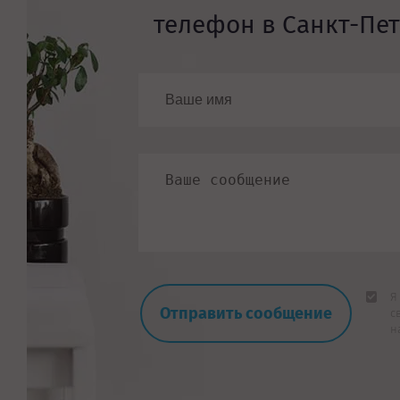
телефон в Санкт-Пе
Я
с
н