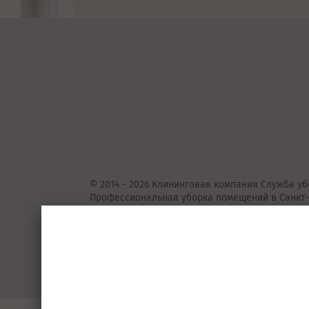
© 2014 - 2026 Клининговая компания Служба уб
Профессиональная уборка помещений в Санкт-
Представленные на сайте предложения
не
явля
Подробную информацию уточняйте у консульта
Пользовательское соглашение
Порядок 