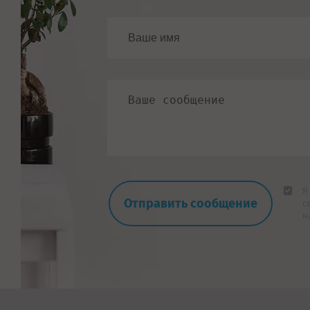
Я
с
н