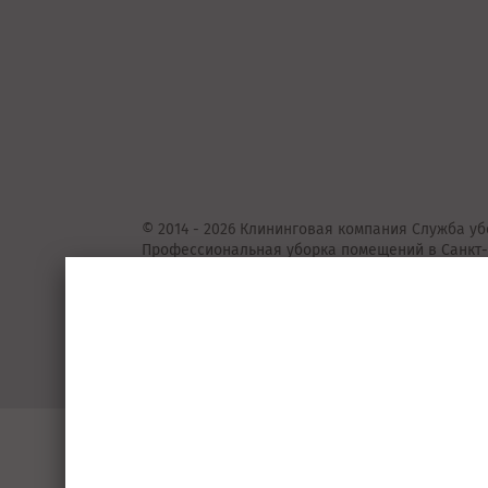
© 2014 - 2026 Клининговая компания Служба уб
Профессиональная уборка помещений в Санкт-
Представленные на сайте предложения
не
явля
Подробную информацию уточняйте у консульта
Пользовательское соглашение
Порядок 