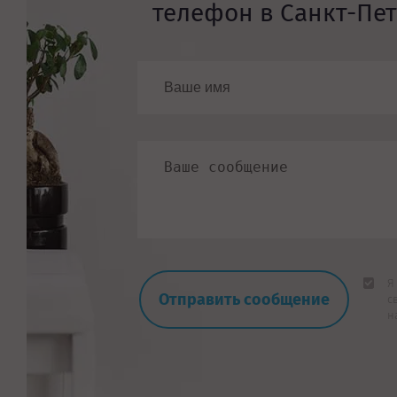
телефон в Санкт-Пе
Я
с
н