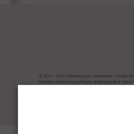
© 2014 - 2026 Клининговая компания Служба уб
Профессиональная уборка помещений в Санкт-
Представленные на сайте предложения
не
явля
Подробную информацию уточняйте у консульта
Пользовательское соглашение
Порядок 