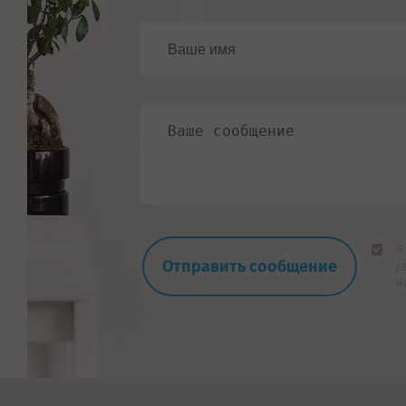
Я
с
н