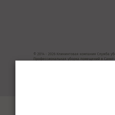
© 2014 - 2026 Клининговая компания Служба уб
Профессиональная уборка помещений в Санкт-
Представленные на сайте предложения
не
явля
Подробную информацию уточняйте у консульта
Пользовательское соглашение
Порядок 