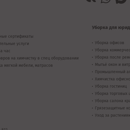
Уборка для юрид
ные сертификаты
Уборка офисов
тельные услуги
Уборка коммерче
а час
Уборка после рем
вров на химчистку в спец оборудовании
Мытьё окон и вит
а мягкой мебели, матрасов
Промышленный а
Химчистка офисн
Уборка гостиниц
Уборка торговых 
Уборка салона кр
Грязезащитные к
Уход за растения
 812.