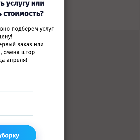
ь услугу или
ь стоимость?
ивно подберем услуг
цену!
ервый заказ или
, смена штор
ца апреля!
тим!
26-10-74