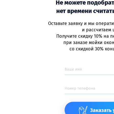
Не можете подобрат
нет времени считат
Оставьте заявку и мы операт
и рассчитаем 
Получите скидку 10% на п
при заказе мойки окон
Остались
вопросы?
со скидкой 30% кон
ните, пишите. Мы с радостью отве
н в Санкт-Петербурге —
+7(812) 4