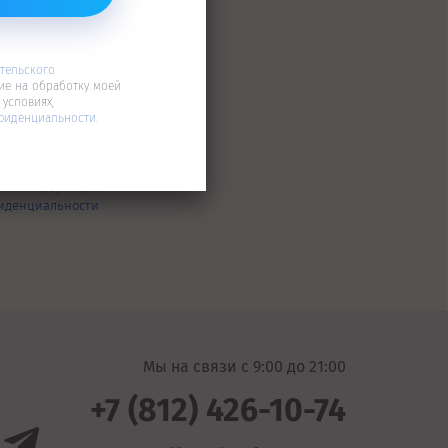
тельского
ие на обработку моей
условиях,
фиденциальности
.
глашения
и даю
ьной информации
иденциальности
.
Мы на связи c 9:00 до 21:00
+7 (812) 426-10-74