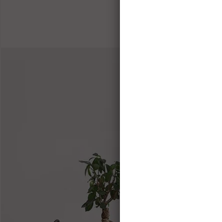
Зво
телефо