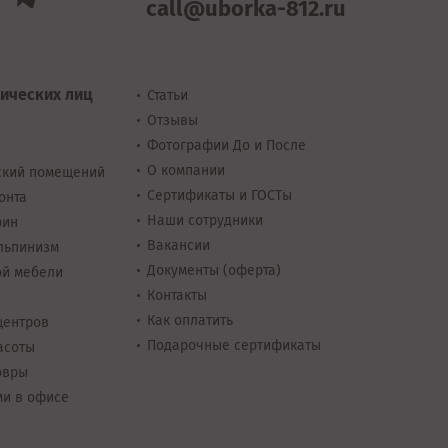
call@uborka-812.ru
ических лиц
Статьи
Отзывы
Фотографии До и После
О компании
ский помещений
Сертификаты и ГОСТы
онта
Наши сотрудники
рин
Вакансии
льпинизм
Документы
(оферта)
ой мебели
Контакты
Как оплатить
центров
Подарочные сертификаты
асоты
овры
ми в офисе