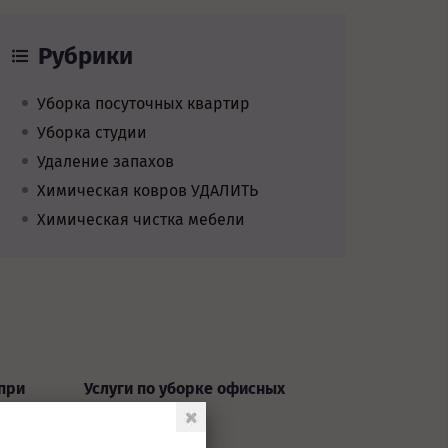
Рубрики
Уборка посуточных квартир
Уборка студии
Удаление запахов
Химическая ковров УДАЛИТЬ
Химическая чистка мебели
при
Услуги по уборке офисных
ки
помещений