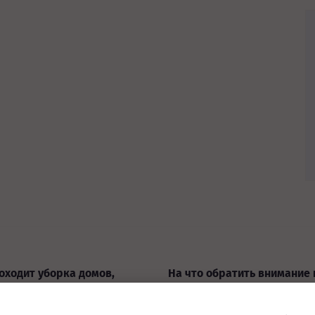
оходит уборка домов,
На что обратить внимание 
жей после ремонта?
выборе компании для убор
помещения?