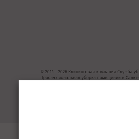
© 2014 - 2026 Клининговая компания Служба уб
Профессиональная уборка помещений в Санкт-
Представленные на сайте предложения
не
явля
Подробную информацию уточняйте у консульта
Пользовательское соглашение
Порядок 