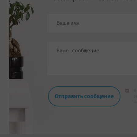
Я
с
н