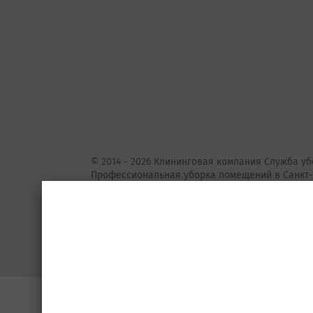
© 2014 - 2026 Клининговая компания Служба уб
Профессиональная уборка помещений в Санкт-
Представленные на сайте предложения
не
явля
Подробную информацию уточняйте у консульта
Пользовательское соглашение
Порядок 