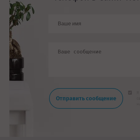
Я
с
н