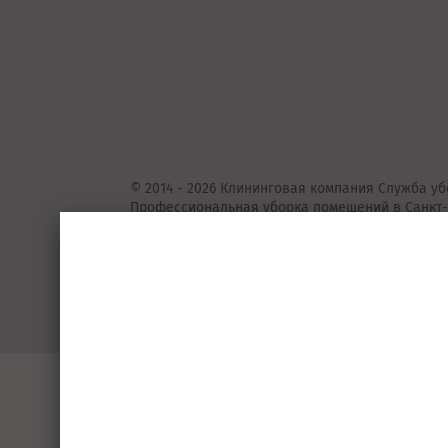
© 2014 - 2026 Клининговая компания Служба уб
Профессиональная уборка помещений в Санкт-
Представленные на сайте предложения
не
явля
Подробную информацию уточняйте у консульта
Пользовательское соглашение
Порядок 