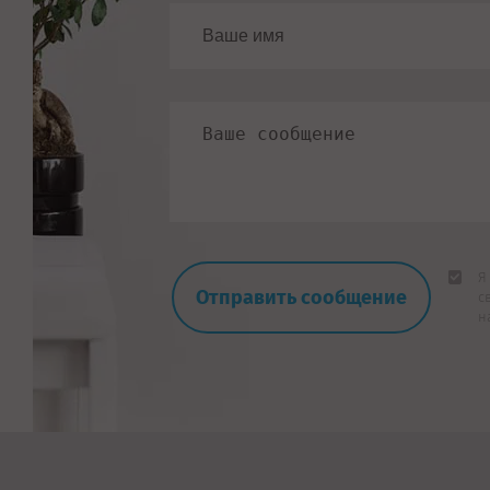
Я
с
н